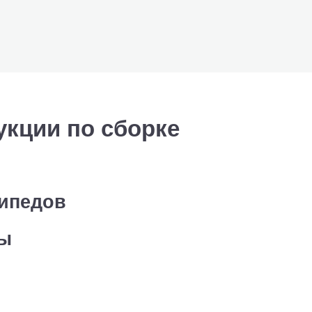
кции по сборке
сипедов
сы