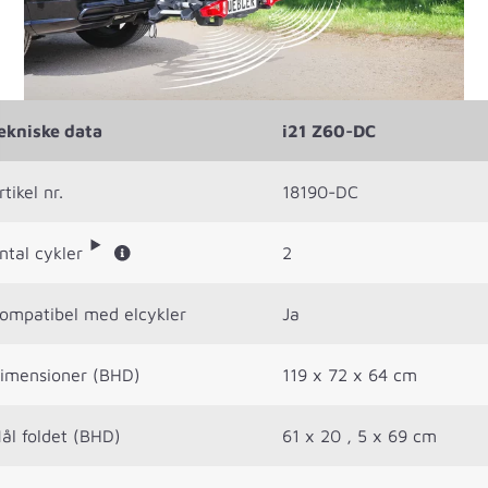
ekniske data
i21 Z60-DC
rtikel nr.
18190-DC
ntal cykler
2
ompatibel med elcykler
Ja
imensioner (BHD)
119 x 72 x 64 cm
ål foldet (BHD)
61 x 20 , 5 x 69 cm