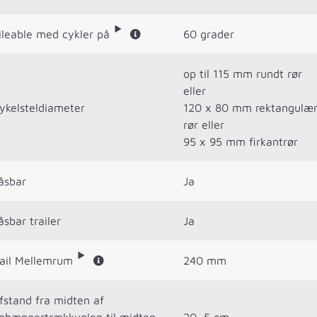
ileable med cykler på
60 grader
op til 115 mm rundt rør
eller
ykelsteldiameter
120 x 80 mm rektangulær
rør eller
95 x 95 mm firkantrør
åsbar
Ja
åsbar trailer
Ja
ail Mellemrum
240 mm
fstand fra midten af
nhængertrækkuglen til midten
20 ,5 cm