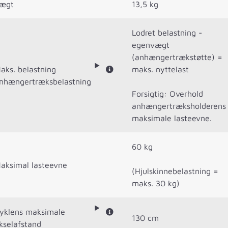
ægt
13,5 kg
Lodret belastning -
egenvægt
(anhængertrækstøtte) =
aks. belastning
maks. nyttelast
nhængertræksbelastning
Forsigtig: Overhold
anhængertræksholderens
maksimale lasteevne.
60 kg
aksimal lasteevne
(Hjulskinnebelastning =
maks. 30 kg)
yklens maksimale
130 cm
kselafstand