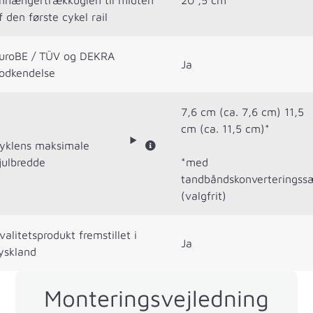
f den første cykel rail
uroBE / TÜV og DEKRA
Ja
odkendelse
7,6 cm (ca. 7,6 cm) 11,5
cm (ca. 11,5 cm)*
yklens maksimale
julbredde
*med
tandbåndskonverteringss
(valgfrit)
valitetsprodukt fremstillet i
Ja
yskland
Monteringsvejledning