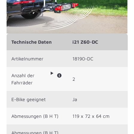
Technische Daten
i21 Z60-DC
Artikelnummer
18190-DC
Anzahl der
2
Fahrräder
E-Bike geeignet
Ja
Abmessungen (B H T)
119 x 72 x 64 cm
Abmessungen (B H T)