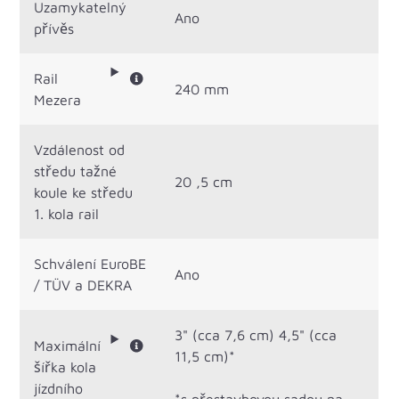
Uzamykatelný
Ano
přívěs
Rail
240 mm
Mezera
Vzdálenost od
středu tažné
20 ,5 cm
koule ke středu
1. kola rail
Schválení EuroBE
Ano
/ TÜV a DEKRA
3" (cca 7,6 cm) 4,5" (cca
Maximální
11,5 cm)*
šířka kola
jízdního
*s přestavbovou sadou na