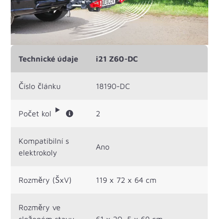
Technické údaje
i21 Z60-DC
Číslo článku
18190-DC
Počet kol
2
Kompatibilní s
Ano
elektrokoly
Rozměry (ŠxV)
119 x 72 x 64 cm
Rozměry ve
složeném stavu
61 x 20 ,5 x 69 cm