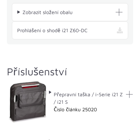
Zobrazit složení obalu
— i21 Z60-DC , otevře
Prohlášení o shodě i21 Z60-DC
Příslušenství
Přepravní taška / i-Serie i21 Z
/ i21 S
Číslo článku 25020