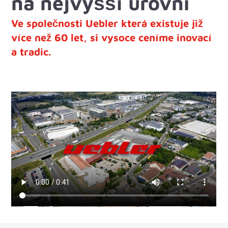
na nejvyšší úrovni
Ve společnosti Uebler která existuje již
více než 60 let, si vysoce ceníme inovací
a tradic.