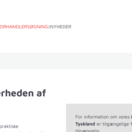
FORHANDLERSØGNING
NYHEDER
gkasse B1
Tilbehør
ærheden af
For information om vores
Tyskland
er tilgængelige 
praktiske
tilgængelig.