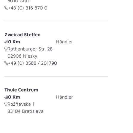
8010
Graz
+43 (0) 316 870 0
Zweirad Steffen
0
Km
Händler
Rothenburger Str. 28
02906
Niesky
+49 (0) 3588 / 201790
Thule Centrum
0
Km
Händler
Rožňavská 1
83104
Bratislava
+421 2 55414699
www.thcentrum.sk