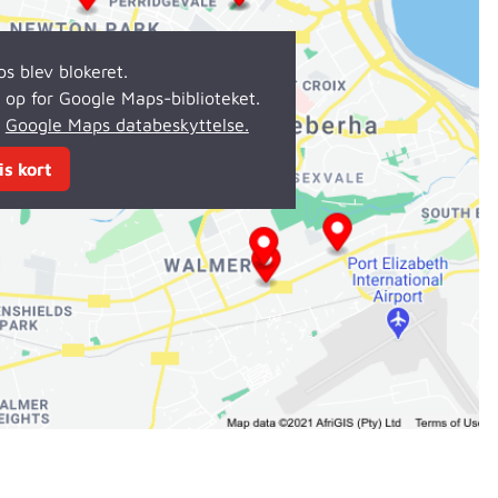
s blev blokeret.
se op for Google Maps-biblioteket.
m
Google Maps databeskyttelse.
is kort