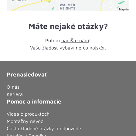
2 Rad Seidel e. K.
0
Km
Händler
Máte nejaké otázky?
Telgenkamp 8
48249
Dülmen
+49 (0) 2594 / 3687
Potom
napíšte nám
!
Vašu žiadosť vybavíme čo najskôr.
2-Rad Brüne
Prenasledovať
0
Km
Händler
Rauchstrasse 16
O nás
34454
Bad Arolsen
Kariéra
+49 (0) 5691 / 2220
Pomoc a informácie
Videá o produktoch
Montážny návod
2Rad Center Bad Waldsee GmbH
Často kladené otázky a odpovede
0
Km
Händler
Katalóg / Cenníky