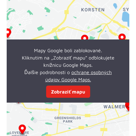
www.thcentrum.sk
2 - Rad Lindemann
0
Km
Händler
Hammer Straße 46
Mapy Google boli zablokované.
59269
Beckum
Kliknutím na „Zobraziť mapu“ odblokujete
+49 (0) 2521 / 8268560
knižnicu Google Maps.
Ďalšie podrobnosti o
ochrane osobných
údajov Google Maps.
2 – Rad Schulz in Belm
Zobraziť mapu
0
Km
Händler
Hunteburger Straße 14a
49179
Ostercappeln
+49 (0) 5406 / 8159056