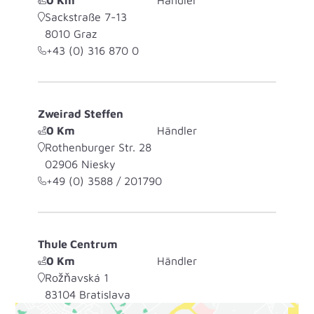
0
Km
Händler
Sackstraße 7-13
8010
Graz
+43 (0) 316 870 0
Zweirad Steffen
0
Km
Händler
Rothenburger Str. 28
02906
Niesky
+49 (0) 3588 / 201790
Thule Centrum
0
Km
Händler
Rožňavská 1
83104
Bratislava
+421 2 55414699