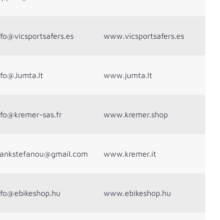
nfo@vicsportsafers.es
www.vicsportsafers.es
nfo@Jumta.lt
www.jumta.lt
nfo@kremer-sas.fr
www.kremer.shop
rankstefanou@gmail.com
www.kremer.it
nfo@ebikeshop.hu
www.ebikeshop.hu