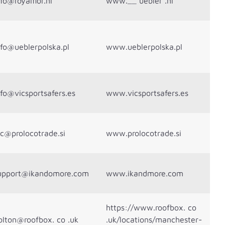
nfo@royalflor.nl
www.__ uebler .nl
nfo@ueblerpolska.pl
www.ueblerpolska.pl
nfo@vicsportsafers.es
www.vicsportsafers.es
uc@prolocotrade.si
www.prolocotrade.si
upport@ikandomore.com
www.ikandmore.com
https://www.roofbox. co
olton@roofbox. co .uk
.uk/locations/manchester-