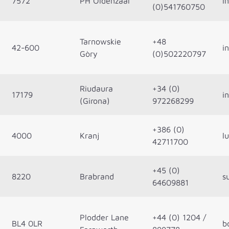
7572
PH Oldenzaal
i
(0)541760750
Tarnowskie
+48
42-600
i
Gòry
(0)502220797
Riudaura
+34 (0)
17179
i
(Girona)
972268299
+386 (0)
4000
Kranj
l
42711700
+45 (0)
8220
Brabrand
s
64609881
Plodder Lane
+44 (0) 1204 /
BL4 0LR
b