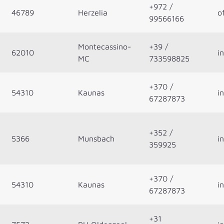
+972 /
46789
Herzelia
o
99566166
Montecassino-
+39 /
62010
i
MC
733598825
+370 /
54310
Kaunas
i
67287873
+352 /
5366
Munsbach
i
359925
+370 /
54310
Kaunas
i
67287873
+31