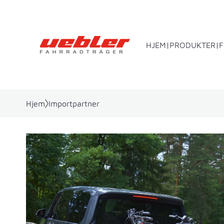
HJEM
PRODUKTER
Hjem
Importpartner
Anhængertræksmonteret bærer
Ba