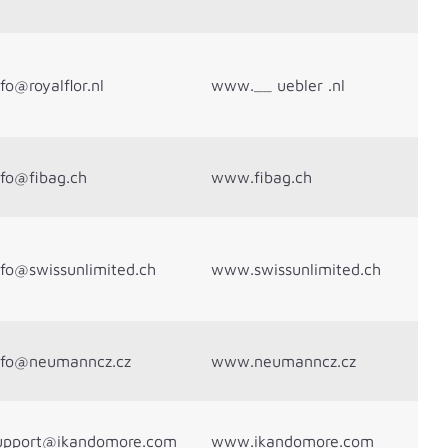
nfo@royalflor.nl
www.__ uebler .nl
nfo@fibag.ch
www.fibag.ch
nfo@swissunlimited.ch
www.swissunlimited.ch
nfo@neumanncz.cz
www.neumanncz.cz
upport@ikandomore.com
www.ikandomore.com