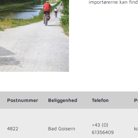
importørerne kan find
Postnummer
Beliggenhed
Telefon
P
+43 (0)
4822
Bad Goisern
k
61356409