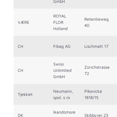
GmbH
ROYAL
Retentieweg
VÆRE
FLOR
40
Holland
CH
Fibag AG
Lischmatt 17
Swiss
Zürichstrasse
CH
Unlimited
72
GmbH
Neumann,
Pikovická
Tjekkiet
spol. s ro
1818/15
Ikandomore
DK
Skibbyvej 23