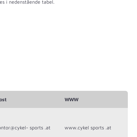
es i nedenstående tabel.
ost
WWW
ontor@cykel- sports .at
www.cykel sports .at