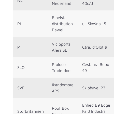
NL
Nederland
40c/d
Bibelsk
PL
distribution
ul. Skośna 15
Pawel
Vic Sports
PT
Ctra. d'Olot 9
Afers SL
Proloco
Cesta na Rupo
SLO
Trade doo
49
Ikandomore
SVE
Skibbyvej 23
APS
Enhed B9 Edge
Roof Box
Storbritannien
Fald Industri