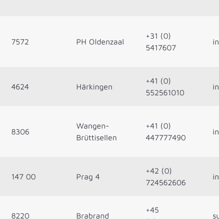
+31 (0)
7572
PH Oldenzaal
i
5417607
+41 (0)
4624
Härkingen
i
552561010
Wangen-
+41 (0)
8306
i
Brüttisellen
447777490
+42 (0)
147 00
Prag 4
i
724562606
+45
8220
Brabrand
s