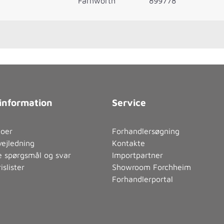
Farnworth
899778
information
Service
eoer
Forhandlersøgning
ejledning
Kontakte
de spørgsmål og svar
Importpartner
islister
Showroom Forchheim
Forhandlerportal