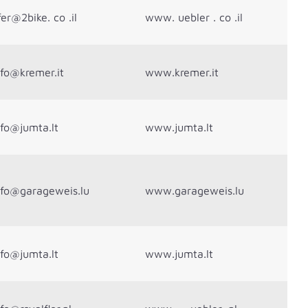
fer@2bike. co .il
www. uebler . co .il
nfo@kremer.it
www.kremer.it
nfo@jumta.lt
www.jumta.lt
nfo@garageweis.lu
www.garageweis.lu
nfo@jumta.lt
www.jumta.lt