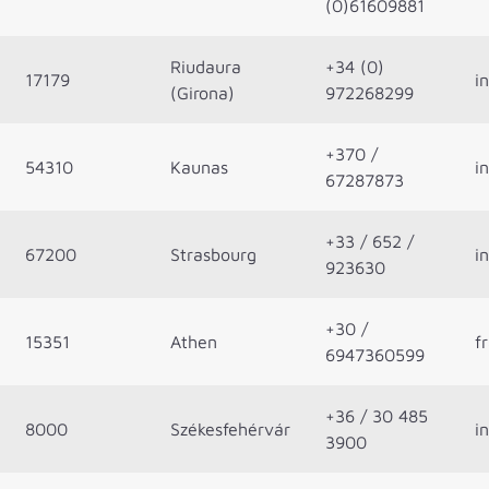
(0)61609881
Riudaura
+34 (0)
17179
i
(Girona)
972268299
+370 /
54310
Kaunas
i
67287873
+33 / 652 /
67200
Strasbourg
i
923630
+30 /
15351
Athen
f
6947360599
+36 / 30 485
8000
Székesfehérvár
i
3900