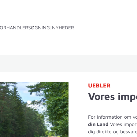
FORHANDLERSØGNING
NYHEDER
gkasse B1
Tilbehør
UEBLER
Vores imp
For information om v
din Land
Vores import
dig direkte og besvar