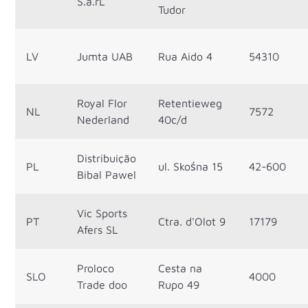
S.á.rL
Tudor
LV
Jumta UAB
Rua Aido 4
54310
Royal Flor
Retentieweg
NL
7572
Nederland
40c/d
Distribuição
PL
ul. Skośna 15
42-600
Bibal Pawel
Vic Sports
PT
Ctra. d'Olot 9
17179
Afers SL
Proloco
Cesta na
SLO
4000
Trade doo
Rupo 49