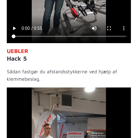
UEBLER
Hack 5
Sådan fastgør du afstandsstykkerne ved hjælp af
klemmebeslag.