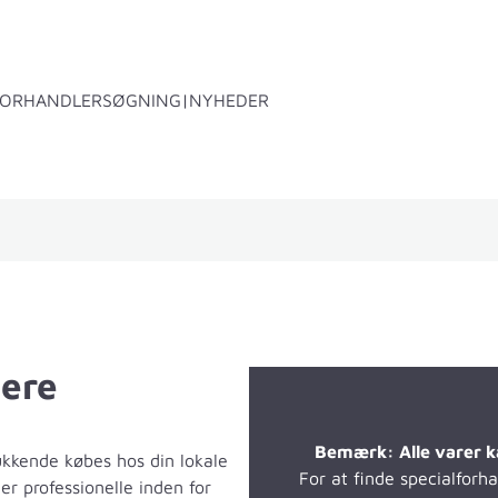
FORHANDLERSØGNING
NYHEDER
gkasse B1
Tilbehør
dere
Bemærk: Alle varer k
ukkende købes hos din lokale
For at finde specialforh
 er professionelle inden for