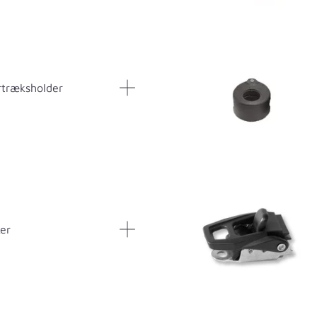
rtræksholder
er