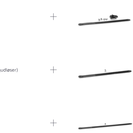
gudløser)