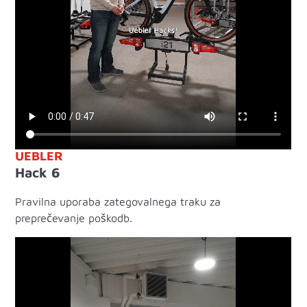
UEBLER
Hack 6
Pravilna uporaba zategovalnega traku za
preprečevanje poškodb.