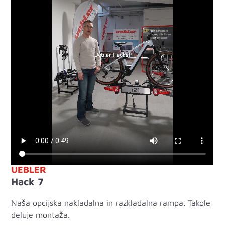
UEBLER
Hack 7
Naša opcijska nakladalna in razkladalna rampa. Takole
deluje montaža.