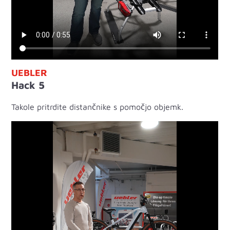
UEBLER
Hack 5
Takole pritrdite distančnike s pomočjo objemk.