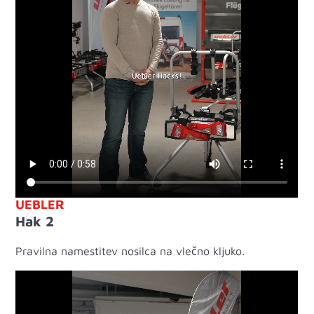
UEBLER
Hak 2
Pravilna namestitev nosilca na vlečno kljuko.