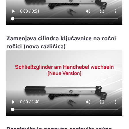
Zamenjava cilindra ključavnice na ročni
ročici (nova različica)
Razstavite in ponovno sestavite ročno