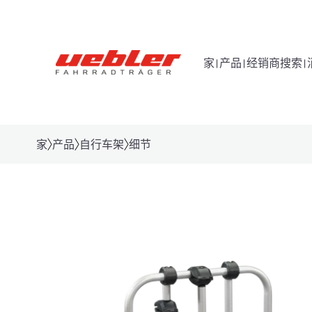
家
产品
经销商搜索
家
产品
自行车架
细节
挂钩式载具
后箱 B1