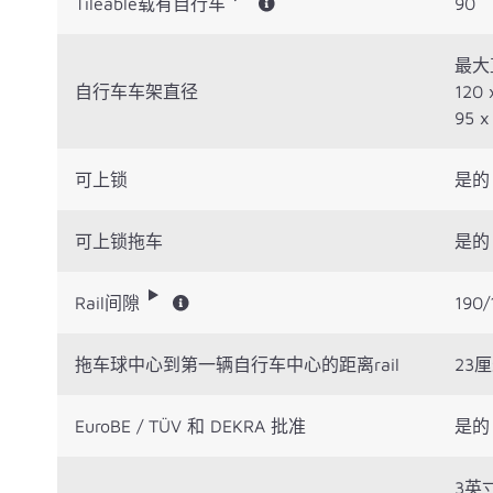
Tileable载有自行车
90
最大
自行车车架直径
120
95 
可上锁
是的
可上锁拖车
是的
Rail间隙
190
拖车球中心到第一辆自行车中心的距离rail
23
EuroBE / TÜV 和 DEKRA 批准
是的
3英