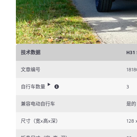
技术数据
H31 
文章编号
1818
自行车数量
3
兼容电动自行车
是的
尺寸（宽x高x深）
128 