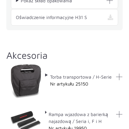
Pokaż skład opakowania
— H31 S , otwiera 
Oświadczenie informacyjne H31 S
Akcesoria
Torba transportowa / H-Serie
Nr artykułu 25150
Rampa wjazdowa z barierką
najazdową / Seria i, F i H
Nr artykułu 19950