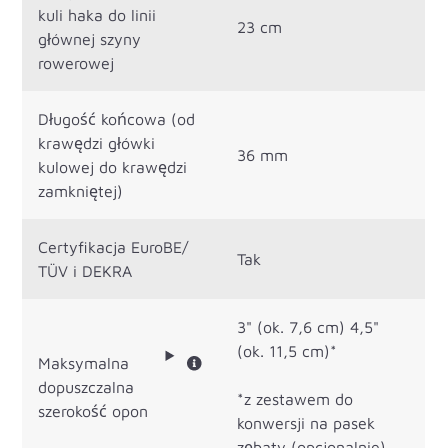
kuli haka do linii
23 cm
głównej szyny
rowerowej
Długość końcowa (od
krawędzi główki
36 mm
kulowej do krawędzi
zamkniętej)
Certyfikacja EuroBE/
Tak
TÜV i DEKRA
3" (ok. 7,6 cm) 4,5"
(ok. 11,5 cm)*
Maksymalna
dopuszczalna
*z zestawem do
szerokość opon
konwersji na pasek
zębaty (opcjonalnie)