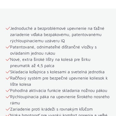
Jednoduché a bezproblémové upevnenie na ťažné
zariadenie vďaka bezpákovému, patentovanému
rýchloupínaciemu uzáveru IQ
Patentované, odnímateľné dištančné vložky s
ovládaním jednou rukou
Nové, extra široké lišty na kolesá pre šírku
pneumatík až 4,5 palca
Skladacia koľajnica s kolesami a svetelná jednotka
Račňový systém pre bezpečné upevnenie koliesok k
lište kolesa
Pohodlná aktivácia funkcie skladania nožnou pákou
Rýchloupínacia páka na upevnenie širokého nosného
rámu
Zariadenie proti krádeži s rovnakým kľúčom
Nízka hmotnosť pre vysoký komfort nosenia a veľké