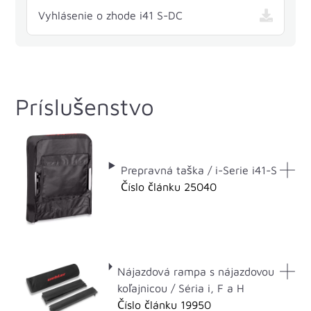
— i41 S-DC , otvorí sa v
Vyhlásenie o zhode i41 S-DC
Príslušenstvo
Prepravná taška / i-Serie i41-S
Číslo článku 25040
Nájazdová rampa s nájazdovou
koľajnicou / Séria i, F a H
Číslo článku 19950