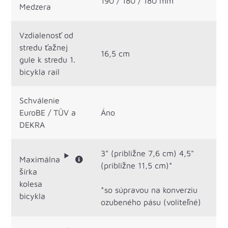
190 / 180 / 180 mm
Medzera
Vzdialenosť od
stredu ťažnej
16,5 cm
gule k stredu 1.
bicykla rail
Schválenie
EuroBE / TÜV a
Áno
DEKRA
3" (približne 7,6 cm) 4,5"
Maximálna
(približne 11,5 cm)*
šírka
kolesa
*so súpravou na konverziu
bicykla
ozubeného pásu (voliteľné)