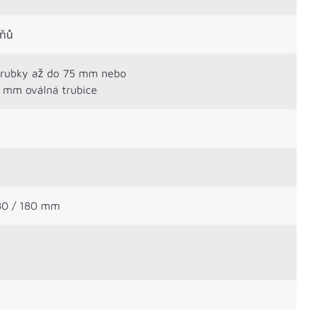
pňů
trubky až do 75 mm nebo
 mm oválná trubice
80 / 180 mm
m