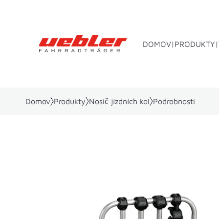
DOMOV
PRODUKTY
Domov
Produkty
Nosič jízdních kol
Podrobnosti
Nosič montovaný na tažné zařízení