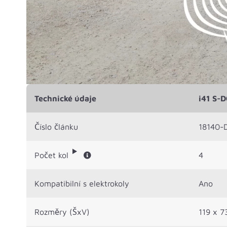
Technické údaje
i41 S-D
Číslo článku
18140-
Počet kol
4
Kompatibilní s elektrokoly
Ano
Rozměry (ŠxV)
119 x 7