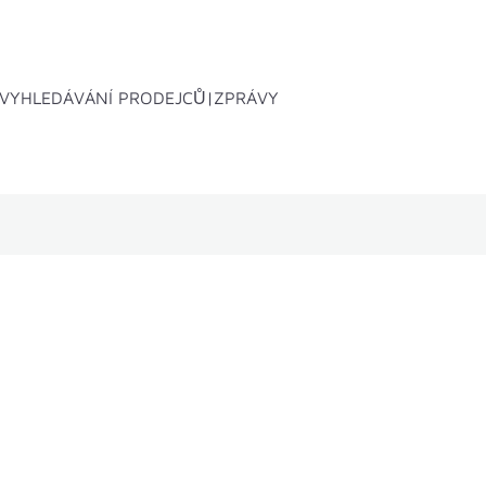
VYHLEDÁVÁNÍ PRODEJCŮ
ZPRÁVY
Zadní box B1
Příslušenství