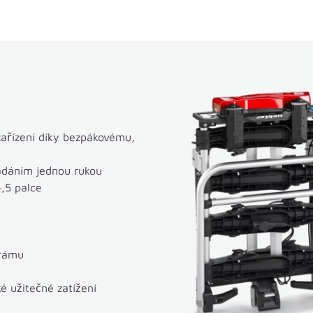
ařízení díky bezpákovému,
ádáním jednou rukou
4,5 palce
 rámu
é užitečné zatížení