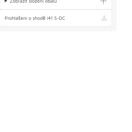
Zobrazit složení obalu
— i41 S-DC , otevře se v nové
Prohlášení o shodě i41 S-DC