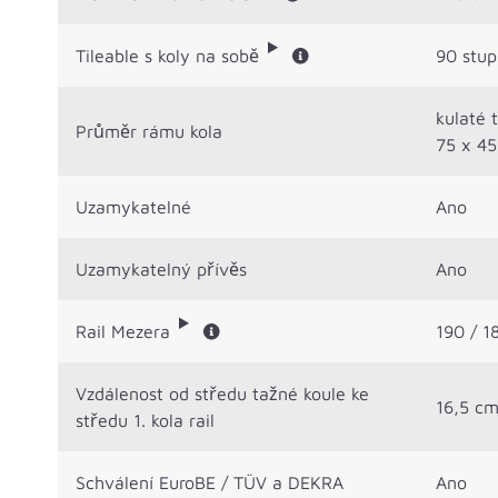
Tileable s koly na sobě
90 stu
kulaté 
Průměr rámu kola
75 x 45
Uzamykatelné
Ano
Uzamykatelný přívěs
Ano
Rail Mezera
190 / 1
Vzdálenost od středu tažné koule ke
16,5 c
středu 1. kola rail
Schválení EuroBE / TÜV a DEKRA
Ano