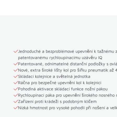
Jednoduché a bezproblémové upevnění k tažnému z
patentovanému rychloupínacímu uzávěru IQ
Patentované, odnímatelné distanční podložky s ovl
Nové, extra široké lišty kol pro šířku pneumatik až 
Skládací kolejnice a světelná jednotka
Ráčna pro bezpečné upevnění kol k kolejnici
Pohodlná aktivace skládací funkce nožní pákou
Rychloupínací páka pro upevnění širokého nosného
Zařízení proti krádeži s podobným klíčem
Nízká hmotnost pro vysoké pohodlí při nošení a velk