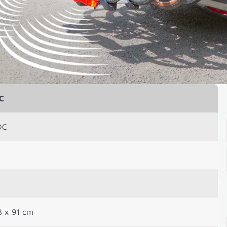
C
DC
3 x 91 cm