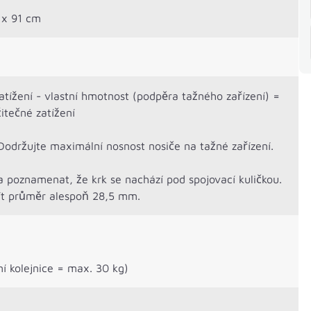
 x 91 cm
zatížení - vlastní hmotnost (podpěra tažného zařízení) =
itečné zatížení
Dodržujte maximální nosnost nosiče na tažné zařízení.
a poznamenat, že krk se nachází pod spojovací kuličkou.
ít průměr alespoň 28,5 mm.
ní kolejnice = max. 30 kg)