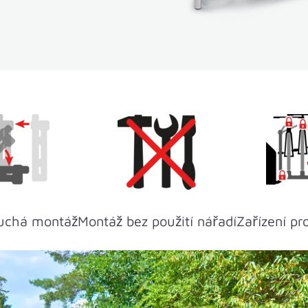
duchá montáž
Montáž bez použití nářadí
Zařízení pro