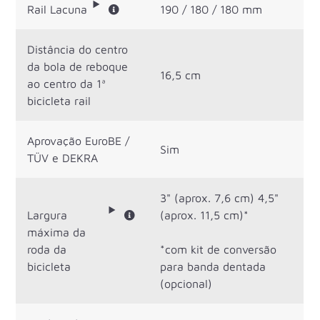
Rail Lacuna
190 / 180 / 180 mm
Distância do centro
da bola de reboque
16,5 cm
ao centro da 1ª
bicicleta rail
Aprovação EuroBE /
Sim
TÜV e DEKRA
3" (aprox. 7,6 cm) 4,5"
Largura
(aprox. 11,5 cm)*
máxima da
roda da
*com kit de conversão
bicicleta
para banda dentada
(opcional)