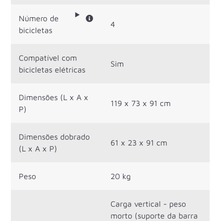
Número de
4
bicicletas
Compatível com
Sim
bicicletas elétricas
Dimensões (L x A x
119 x 73 x 91 cm
P)
Dimensões dobrado
61 x 23 x 91 cm
(L x A x P)
Peso
20 kg
Carga vertical - peso
morto (suporte da barra