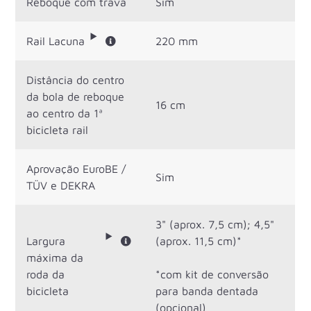
Reboque com trava
Sim
Rail Lacuna
220 mm
Distância do centro
da bola de reboque
16 cm
ao centro da 1ª
bicicleta rail
Aprovação EuroBE /
Sim
TÜV e DEKRA
3" (aprox. 7,5 cm); 4,5"
Largura
(aprox. 11,5 cm)*
máxima da
roda da
*com kit de conversão
bicicleta
para banda dentada
(opcional)