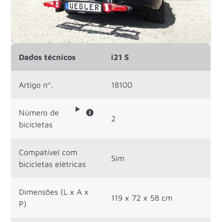
Dados técnicos
i21 S
Artigo nº.
18100
Número de
2
bicicletas
Compatível com
Sim
bicicletas elétricas
Dimensões (L x A x
119 x 72 x 58 cm
P)